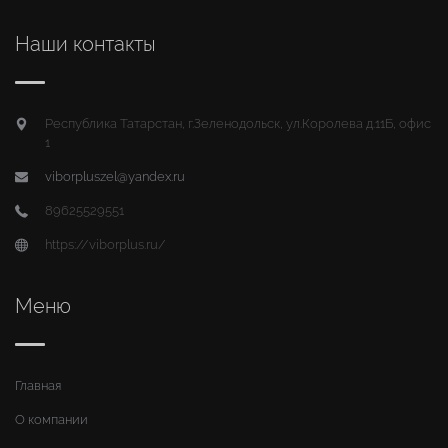
Наши контакты
Республика Татарстан, г.Зеленодольск, ул.Королева д.11Б, офис
1
viborpluszel@yandex.ru
89625529551
https://viborplus.ru/
Меню
Главная
О компании