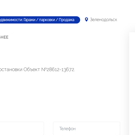
Зеленодольск
едвижимости: Гаражи / парковки / Продажа
БНЕЕ
 остановки Объект №28612-13672.