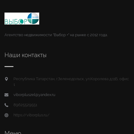
Агентство недвижимости "Выбор +" на рынке с 2012 года.
Наши контакты
Республика Татарстан, г.Зеленодольск, ул.Королева д.11Б, офис
1
viborpluszel@yandex.ru
89625529551
https://viborplus.ru/
Меню