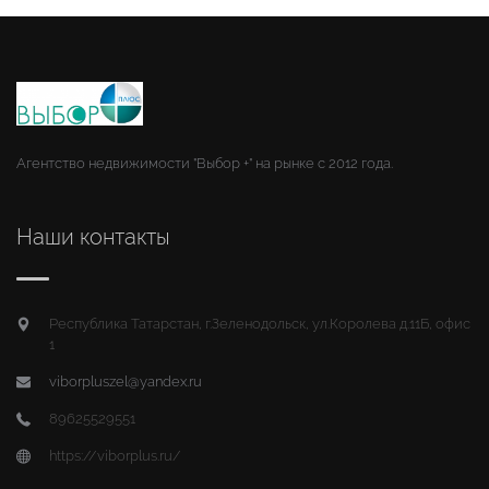
Агентство недвижимости "Выбор +" на рынке с 2012 года.
Наши контакты
Республика Татарстан, г.Зеленодольск, ул.Королева д.11Б, офис
1
viborpluszel@yandex.ru
89625529551
https://viborplus.ru/