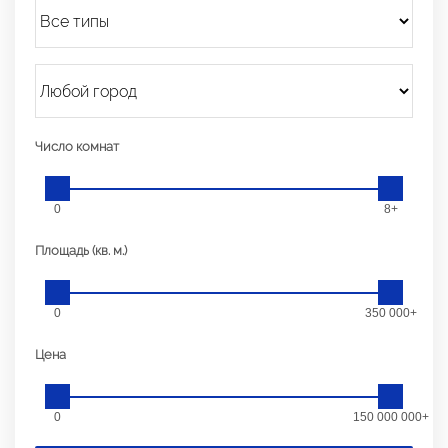
Число комнат
0
8+
Площадь (кв. м.)
0
350 000+
Цена
0
150 000 000+