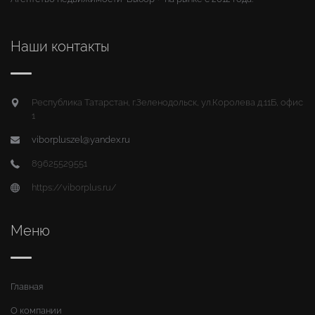
Наши контакты
Республика Татарстан, г.Зеленодольск, ул.Королева д.11Б, офис
1
viborpluszel@yandex.ru
89625529551
https://viborplus.ru/
Меню
Главная
О компании