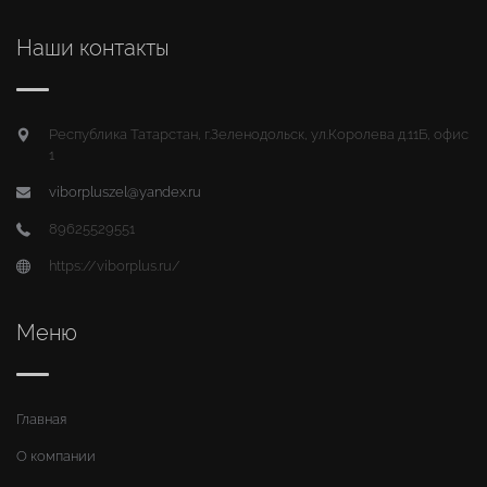
Наши контакты
Республика Татарстан, г.Зеленодольск, ул.Королева д.11Б, офис
1
viborpluszel@yandex.ru
89625529551
https://viborplus.ru/
Меню
Главная
О компании