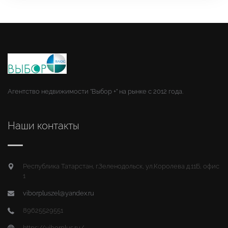
Агентство недвижимости "Выбор +" на рынке с 2012 года.
Наши контакты
Республика Татарстан, г.Зеленодольск, ул.Королева д.11Б, офис
1
viborpluszel@yandex.ru
89625529551
https://viborplus.ru/