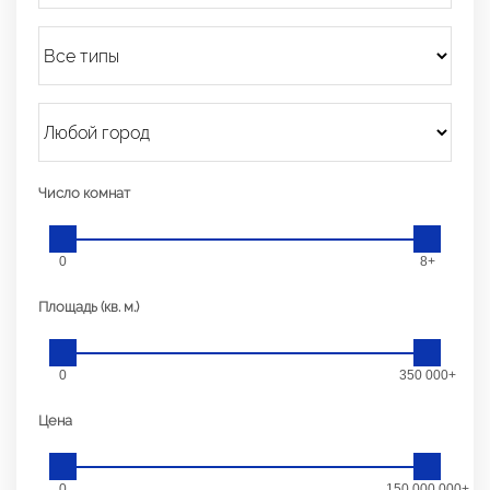
Число комнат
0
8+
Площадь (кв. м.)
0
350 000+
Цена
0
150 000 000+