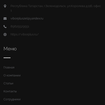
Республика Татарстан, г.Зеленодольск, ул.Королева д.11Б, офис
1
viborpluszel@yandex.ru
89625529551
https://viborplus.ru/
Меню
Главная
О компании
Статьи
Контакты
Сотрудники