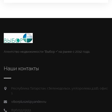
Агентство недвижимости "Выбор +" на рынке с 2012 года.
Наши контакты
Республика Татарстан, г.Зеленодольск, ул.Королева д.11Б, офис
1
viborpluszel@yandex.ru
89625529551