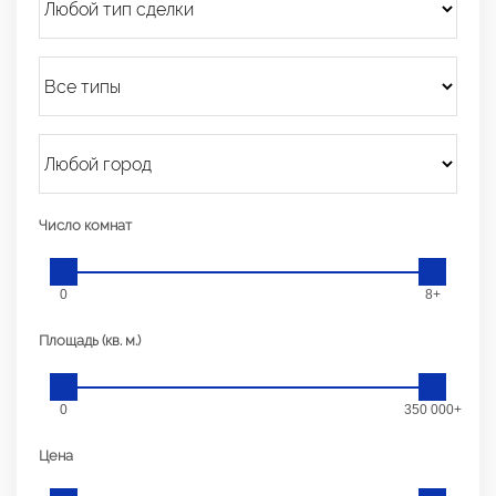
Число комнат
0
8+
Площадь (кв. м.)
0
350 000+
Цена