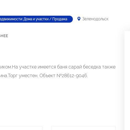
Зеленодольск
едвижимости: Дома и участки / Продажа
БНЕЕ
миком.На участке имеется баня сарай беседка также
на.Торг уместен. Объект №28612-9046.