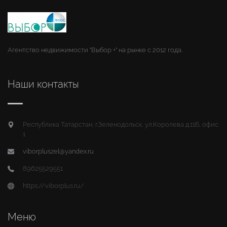
Агентство недвижимости "Выбор +" на рынке с 2012 года.
Наши контакты
Республика Татарстан, г.Зеленодольск, ул.Королева д.11Б, офис
1
viborpluszel@yandex.ru
89625529551
https://viborplus.ru/
Меню