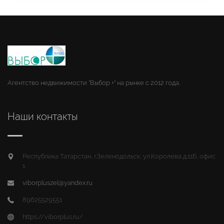
Агентство недвижимости "Выбор +" на рынке с 2012 года.
Наши контакты
Республика Татарстан, г.Зеленодольск, ул.Королева д.11Б, офис
1
viborpluszel@yandex.ru
89625529551
https://viborplus.ru/