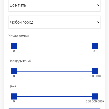
Число комнат
0
8+
Площадь (кв. м.)
0
350 000+
Цена
0
150 000 000+