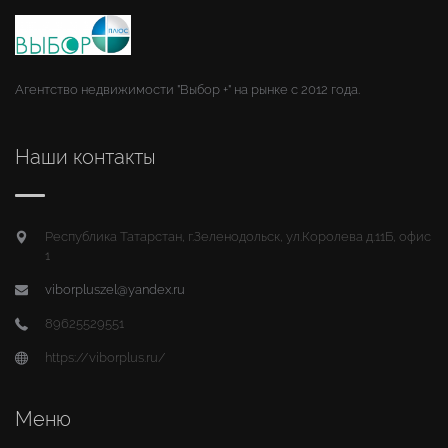
Агентство недвижимости "Выбор +" на рынке с 2012 года.
Наши контакты
Республика Татарстан, г.Зеленодольск, ул.Королева д.11Б, офис
1
viborpluszel@yandex.ru
89625529551
https://viborplus.ru/
Меню