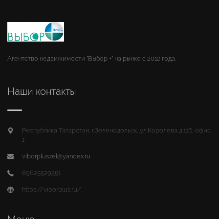
Агентство недвижимости "Выбор +" на рынке с 2012 года.
Наши контакты
Республика Татарстан, г.Зеленодольск, ул.Королева д.11Б, офис
1
viborpluszel@yandex.ru
89625529551
https://viborplus.ru/