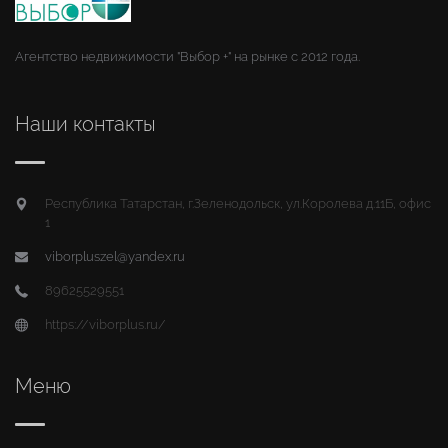
Агентство недвижимости "Выбор +" на рынке с 2012 года.
Наши контакты
Республика Татарстан, г.Зеленодольск, ул.Королева д.11Б, офис
1
viborpluszel@yandex.ru
89625529551
https://viborplus.ru/
Меню