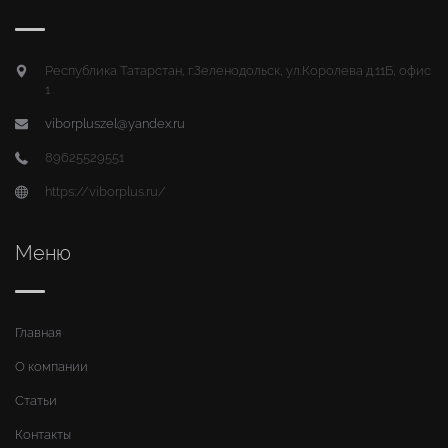
Республика Татарстан, г.Зеленодольск, ул.Королева д.11Б, офис
1
viborpluszel@yandex.ru
89625529551
https://viborplus.ru/
Меню
Главная
О компании
Статьи
Контакты