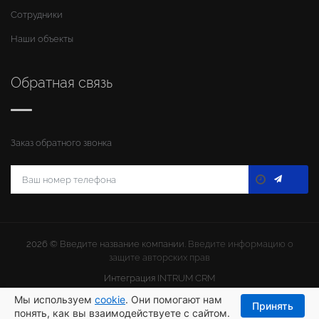
Сотрудники
Наши объекты
Обратная связь
Заказ обратного звонка
2026 ©
Введите название компании
. Введите информацию о
защите авторских прав
Интеграция
INTRUM CRM
Мы используем
cookie
. Они помогают нам
Принять
понять, как вы взаимодействуете с сайтом.