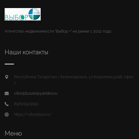
Агентство недвижимости "Выбор +" на рынке с 2012 года.
Наши контакты
Республика Татарстан, г.Зеленодольск, ул.Королева д.11Б, офис
1
viborpluszel@yandex.ru
89625529551
https://viborplus.ru/
Меню