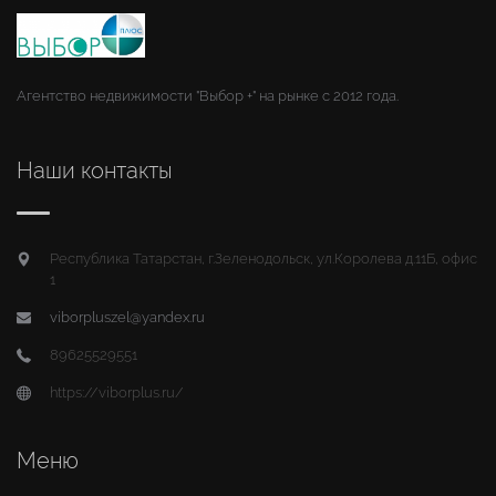
Агентство недвижимости "Выбор +" на рынке с 2012 года.
Наши контакты
Республика Татарстан, г.Зеленодольск, ул.Королева д.11Б, офис
1
viborpluszel@yandex.ru
89625529551
https://viborplus.ru/
Меню