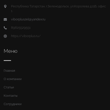
Республика Татарстан, г.Зеленодольск, ул.Королева д.11Б, офис
1
viborpluszel@yandex.ru
89625529551
https://viborplus.ru/
Меню
Главная
О компании
Статьи
Контакты
Сотрудники