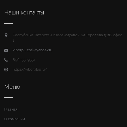
Наши контакты
Республика Татарстан, г.Зеленодольск, ул.Королева д.11Б, офис
1
viborpluszel@yandex.ru
89625529551
https://viborplus.ru/
Меню
Главная
О компании