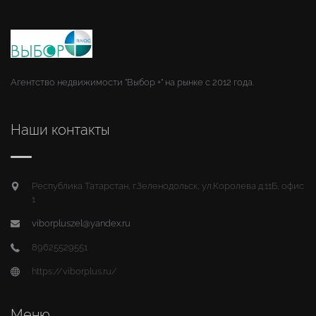
Агентство недвижимости "Выбор +" на рынке с 2012 года.
Наши контакты
Республика Татарстан, г.Зеленодольск, ул.Королева д.11Б, офис
1
viborpluszel@yandex.ru
89625529551
https://viborplus.ru/
Меню