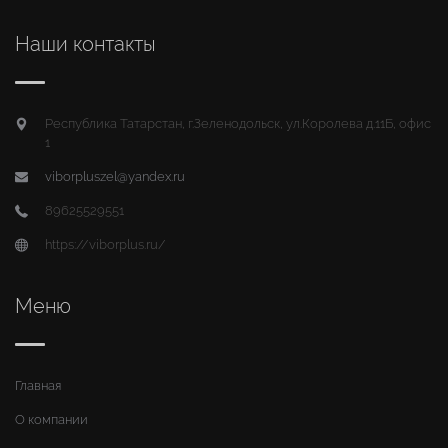
Наши контакты
Республика Татарстан, г.Зеленодольск, ул.Королева д.11Б, офис
1
viborpluszel@yandex.ru
89625529551
https://viborplus.ru/
Меню
Главная
О компании