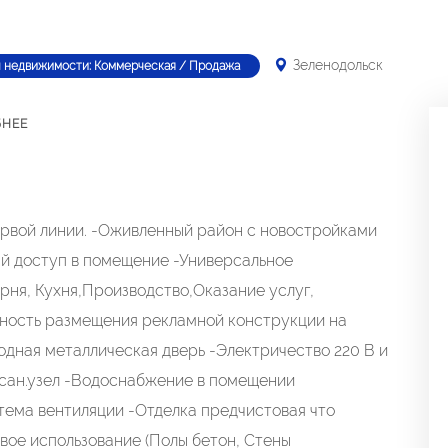
Зеленодольск
п недвижимости: Коммерческая / Продажа
БНЕЕ
рвой линии. -Оживленный район с новостройками
й доступ в помещение -Универсальное
рня, Кухня,Производство,Оказание услуг,
ность размещения рекламной конструкции на
одная металлическая дверь -Электричество 220 В и
 сан.узел -Водоснабжение в помещении
тема вентиляции -Отделка предчистовая что
вое использование (Полы бетон, Стены