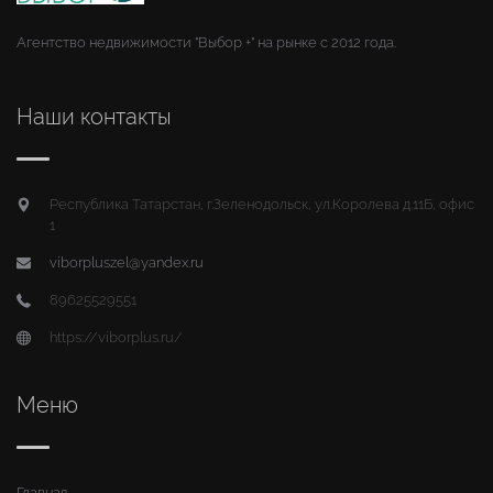
Агентство недвижимости "Выбор +" на рынке с 2012 года.
Наши контакты
Республика Татарстан, г.Зеленодольск, ул.Королева д.11Б, офис
1
viborpluszel@yandex.ru
89625529551
https://viborplus.ru/
Меню
Главная