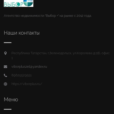
Агентство недвижимости "Выбор +" на рынке с 2012 года.
Наши контакты
Республика Татарстан, г.Зеленодольск, ул.Королева д.11Б, офис
1
viborpluszel@yandex.ru
89625529551
https://viborplus.ru/
Меню