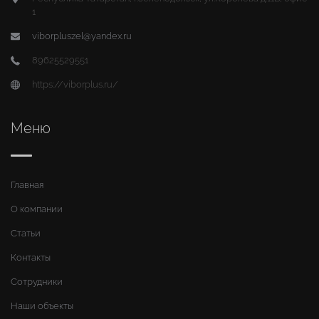
1
viborpluszel@yandex.ru
89625529551
https://viborplus.ru/
Меню
Главная
О компании
Статьи
Контакты
Сотрудники
Наши объекты