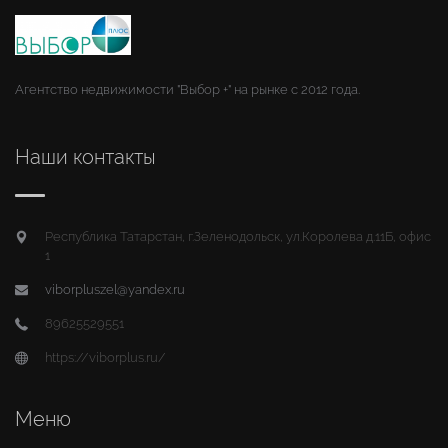
Агентство недвижимости "Выбор +" на рынке с 2012 года.
Наши контакты
Республика Татарстан, г.Зеленодольск, ул.Королева д.11Б, офис
1
viborpluszel@yandex.ru
89625529551
https://viborplus.ru/
Меню