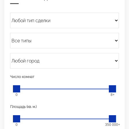
Число комнат
0
8+
Площадь (кв. м.)
0
350 000+