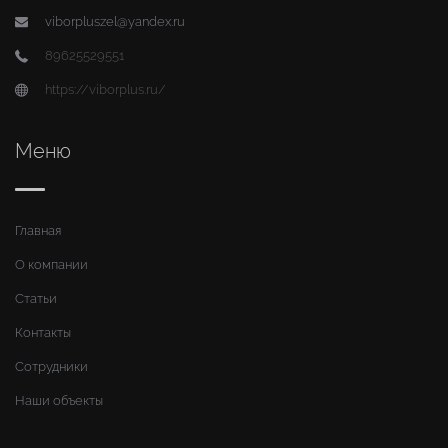
viborpluszel@yandex.ru
89625529551
https://viborplus.ru/
Меню
Главная
О компании
Статьи
Контакты
Сотрудники
Наши объекты