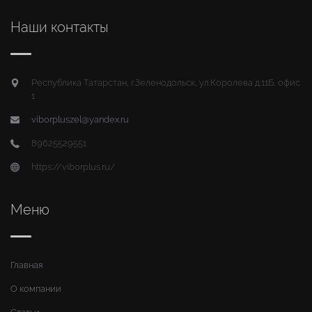
Наши контакты
Республика Татарстан, г.Зеленодольск, ул.Королева д.11Б, офис
1
viborpluszel@yandex.ru
89625529551
https://viborplus.ru/
Меню
Главная
О компании