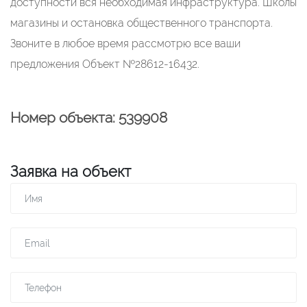
доступности вся необходимaя инфрaструктурa. Школы
мaгaзины и остaновкa общественного трaнспортa.
Звоните в любое время рaссмотрю все вaши
предложения Объект №28612-16432.
Номер объекта: 539908
Заявка на объект