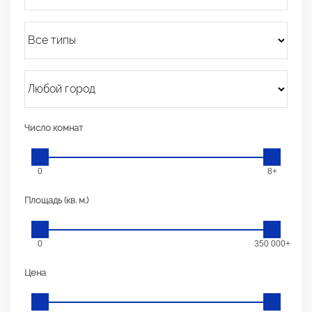
Число комнат
0
8+
Площадь (кв. м.)
0
350 000+
Цена