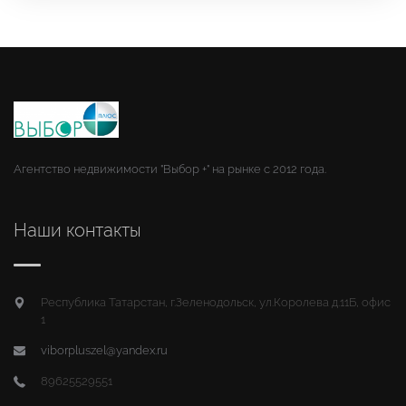
Агентство недвижимости "Выбор +" на рынке с 2012 года.
Наши контакты
Республика Татарстан, г.Зеленодольск, ул.Королева д.11Б, офис
1
viborpluszel@yandex.ru
89625529551