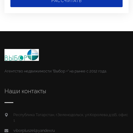
РАССЧИТАТЬ
Агентство недвижимости "Выбор +" на рынке с 2012 года.
Наши контакты
Республика Татарстан, г.Зеленодольск, ул.Королева д.11Б, офис
1
viborpluszel@yandex.ru