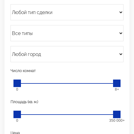
Число комнат
0
8+
Площадь (кв. м.)
0
350 000+
Цена