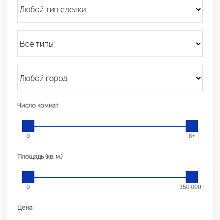
Число комнат
0
8+
Площадь (кв. м.)
0
350 000+
Цена