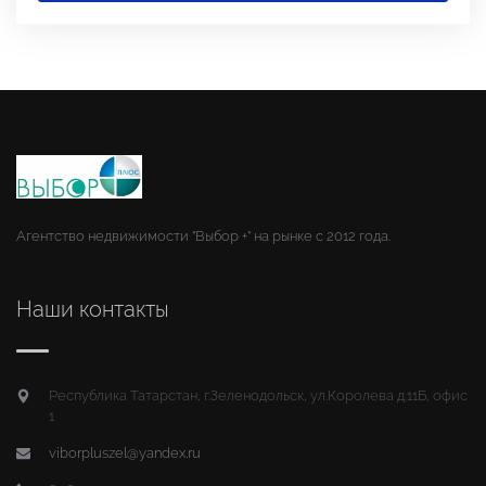
Агентство недвижимости "Выбор +" на рынке с 2012 года.
Наши контакты
Республика Татарстан, г.Зеленодольск, ул.Королева д.11Б, офис
1
viborpluszel@yandex.ru