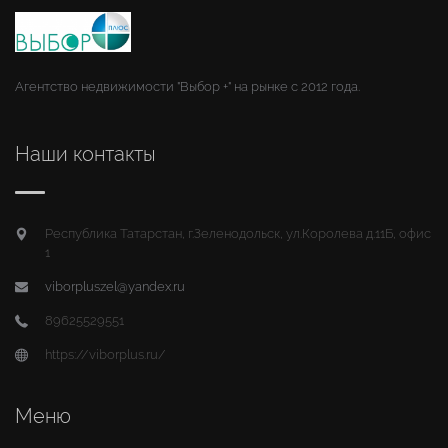
Агентство недвижимости "Выбор +" на рынке с 2012 года.
Наши контакты
Республика Татарстан, г.Зеленодольск, ул.Королева д.11Б, офис
1
viborpluszel@yandex.ru
89625529551
https://viborplus.ru/
Меню