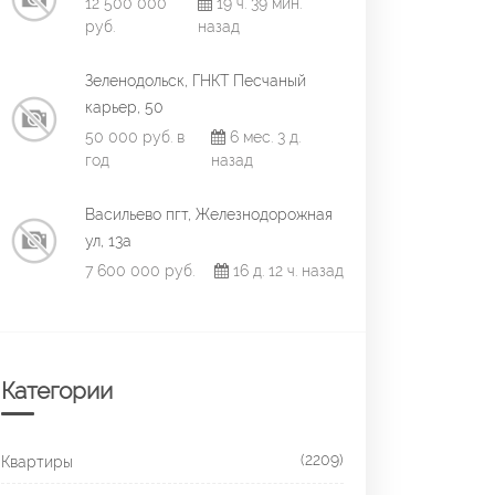
12 500 000
19 ч. 39 мин.
руб.
назад
Зеленодольск, ГНКТ Песчаный
карьер, 50
50 000 руб. в
6 мес. 3 д.
год
назад
Васильево пгт, Железнодорожная
ул, 13а
7 600 000 руб.
16 д. 12 ч. назад
Категории
(2209)
Квартиры