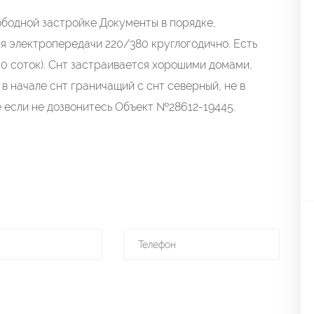
вободной застройке Документы в порядке,
ия электропередачи 220/380 круглогодично. Есть
10 соток). Снт застраивается хорошими домами,
 в начале снт граничащий с снт северный, не в
е если не дозвонитесь Объект №28612-19445.