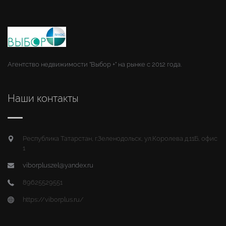
Агентство недвижимости "Выбор +" на рынке с 2012 года.
Наши контакты
Республика Татарстан, г.Зеленодольск, ул.Королева д.11Б, офис
1
viborpluszel@yandex.ru
89625529551
https://viborplus.ru/