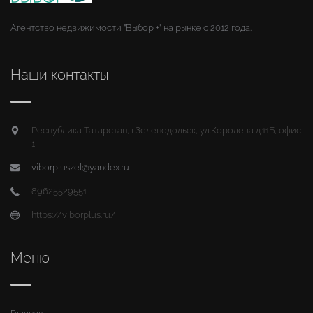
Агентство недвижимости "Выбор +" на рынке с 2012 года.
Наши контакты
Республика Татарстан, г.Зеленодольск, ул.Королева д.11Б, офис
1
viborpluszel@yandex.ru
89625529551
https://viborplus.ru/
Меню