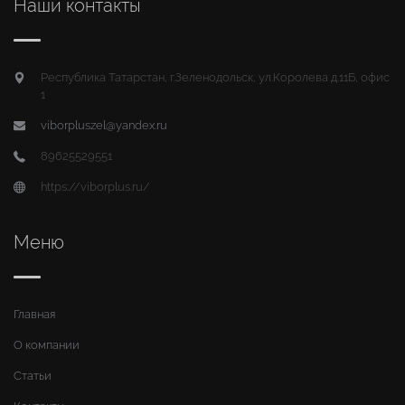
Наши контакты
Республика Татарстан, г.Зеленодольск, ул.Королева д.11Б, офис
1
viborpluszel@yandex.ru
89625529551
https://viborplus.ru/
Меню
Главная
О компании
Статьи