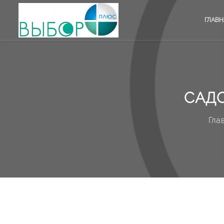
ГЛАВН
САД
Гла