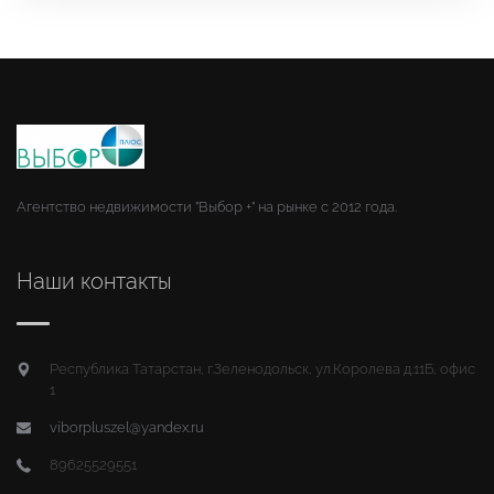
Агентство недвижимости "Выбор +" на рынке с 2012 года.
Наши контакты
Республика Татарстан, г.Зеленодольск, ул.Королева д.11Б, офис
1
viborpluszel@yandex.ru
89625529551