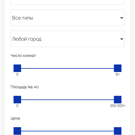
Число комнат
0
8+
Площадь (кв. м.)
0
350 000+
Цена