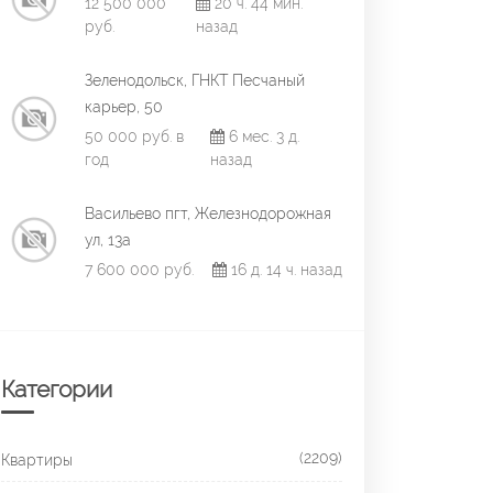
12 500 000
20 ч. 44 мин.
руб.
назад
Зеленодольск, ГНКТ Песчаный
карьер, 50
50 000 руб. в
6 мес. 3 д.
год
назад
Васильево пгт, Железнодорожная
ул, 13а
7 600 000 руб.
16 д. 14 ч. назад
Категории
(2209)
Квартиры