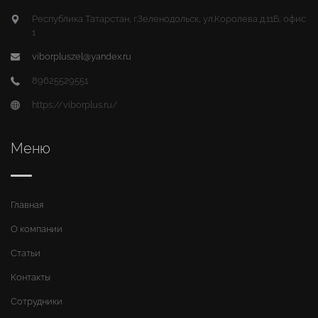
Республика Татарстан, г.Зеленодольск, ул.Королева д.11Б, офис
1
viborpluszel@yandex.ru
89625529551
https://viborplus.ru/
Меню
Главная
О компании
Статьи
Контакты
Сотрудники