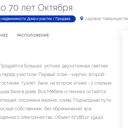
о 70 лет Октября
садовое товарищество
п недвижимости: Дома и участки / Продажа
БНЕЕ
РАСПОЛОЖЕНИЕ
даётся большая, уютная, двухэтажная светлая
 перед участком. Первый этаж - кирпич, второй-
остиная, туалет, баня, на втором этаже - 2 спальни
ьшая баня в доме. Вся Мебель и техника остаётся.
плицей, посажена малина, слива. Подъездные пути
зрослый собственник, без обременений, все
одичного электричества. Объект №28612-19440.