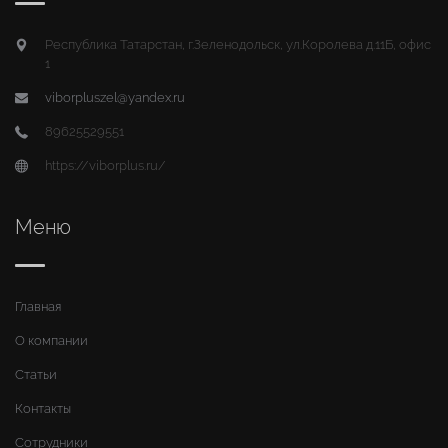
Республика Татарстан, г.Зеленодольск, ул.Королева д.11Б, офис
1
viborpluszel@yandex.ru
89625529551
https://viborplus.ru/
Меню
Главная
О компании
Статьи
Контакты
Сотрудники