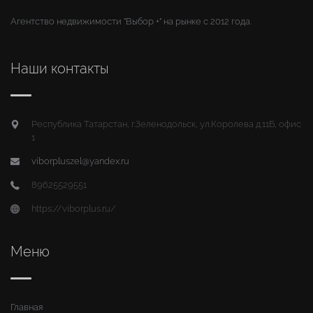
Агентство недвижимости "Выбор +" на рынке с 2012 года.
Наши контакты
Республика Татарстан, г.Зеленодольск, ул.Королева д.11Б, офис
1
viborpluszel@yandex.ru
89625529551
https://viborplus.ru/
Меню
Главная