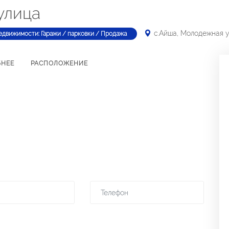
улица
с.Айша, Молодежная 
едвижимости: Гаражи / парковки / Продажа
БНЕЕ
РАСПОЛОЖЕНИЕ