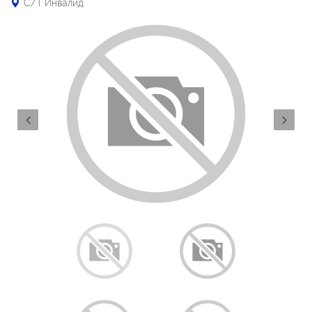
С/Т Инвалид