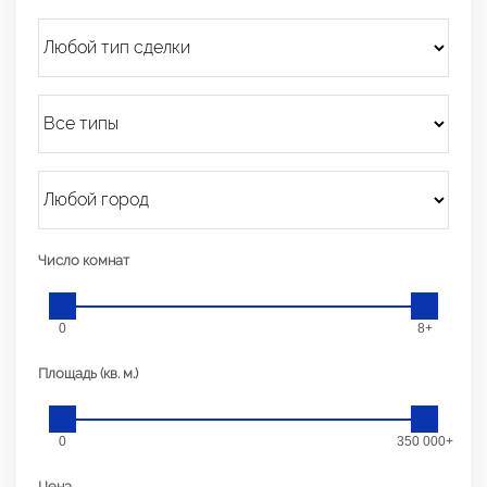
Число комнат
0
8+
Площадь (кв. м.)
0
350 000+
Цена