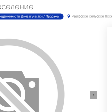
оселение
Раифское сельское пос
недвижимости: Дома и участки / Продажа