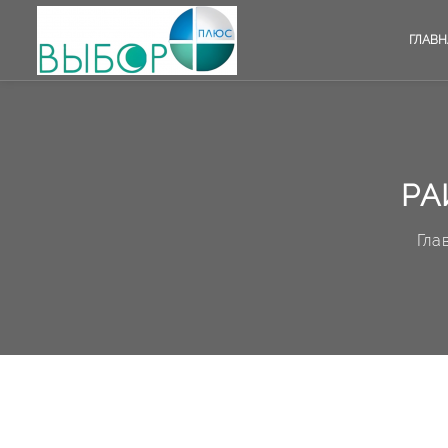
ГЛАВН
РА
Гла