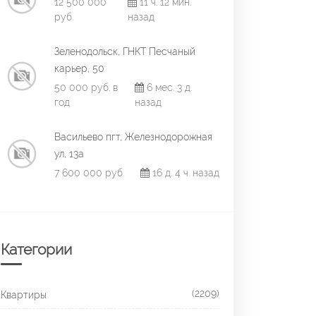
12 500 000
11 ч. 12 мин.
руб.
назад
Зеленодольск, ГНКТ Песчаный
карьер, 50
50 000 руб. в
6 мес. 3 д.
год
назад
Васильево пгт, Железнодорожная
ул, 13а
7 600 000 руб.
16 д. 4 ч. назад
Категории
(2209)
Квартиры