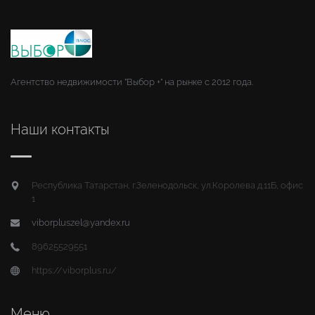
Агентство недвижимости "Выбор +" на рынке с 2012 года.
Наши контакты
Республика Татарстан, г.Зеленодольск, ул.Королева д.11Б, офис
1
viborpluszel@yandex.ru
89625529551
https://viborplus.ru/
Меню