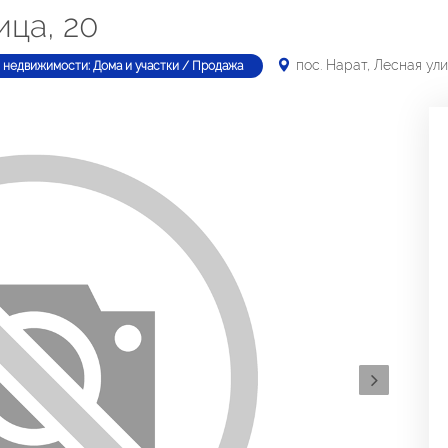
ица, 20
пос. Нарат, Лесная ули
 недвижимости: Дома и участки / Продажа