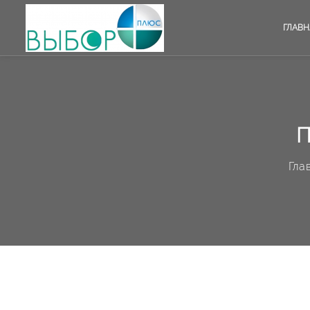
ГЛАВН
П
Гла